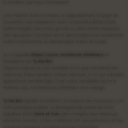
Et d’autres qui nous choisissent.
Une maison dont on hérite, un appartement chargé de
souvenirs, une résidence avec un passé parfois lourd,
parfois fragile. Des murs qui ont vu vivre, aimer, traverser
des époques. Ces lieux-là ne demandent pas seulement
à être transformés, ils demandent à être écoutés.
Je m’appelle
Eloïse Conoir
,
architecte d’intérieur
et
fondatrice de
Ty Ma Bro
Depuis toujours, je suis sensible à ce que racontent les
espaces. À leur lumière, à leurs silences, à ce qui subsiste
quand tout semble figé. C’est cette sensibilité qui m’a
menée vers l’architecture d’intérieur et le design.
Ty Ma Bro
signifie en breton « la maison de mon pays ». Un
nom presque évident. La Bretagne fait partie de mon
équilibre. Entre
terre et mer
, elle m’inspire des intérieurs
sincères, ancrés, où les matières ont une présence et les
volumes respirent. La pierre, le bois, la lumière