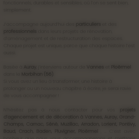
fonctionnels, durables et sensibles, où l’on se sent bien,
simplement.
J’accompagne aujourd’hui des
particuliers
et des
professionnels
dans leurs projets de rénovation,
d’aménagement et de restructuration des espaces.
Chaque projet est unique, parce que chaque histoire l’est
aussi.
Basée à
Auray
, j’interviens autour de
Vannes
et
Ploërmel
dans le
Morbihan (56)
.
Si vous avez un lieu à transformer, une histoire à
prolonger ou un nouveau chapitre à écrire, je serai ravie
de vous accompagner !
N’hésitez pas à nous contacter pour vos
projets
d’agencement et de décoration à Vannes, Auray, Grand-
Champs, Carnac, Séné, Muzillac, Arradon, Lorient, Pontivy,
Baud, Crach, Baden, Pluvigner, Ploërmel
, … C’est avec
bonheur que nous vous accompagnerons et mettrons