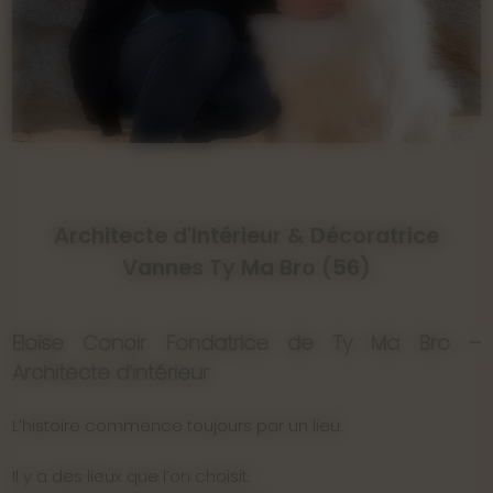
Architecte d'Intérieur & Décoratrice
Vannes Ty Ma Bro (56)
Eloïse Conoir Fondatrice de Ty Ma Bro –
Architecte d’intérieur
L’histoire commence toujours par un lieu.
Il y a des lieux que l’on choisit.