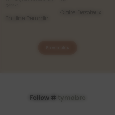
gère la...
Claire Dezoteux
Pauline Perrodin
En voir plus
Follow #
tymabro