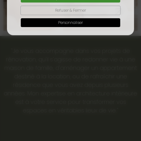
Refuser & Fermer
Personnaliser
"Je vous accompagne dans vos projets de
rénovation, qu'il s'agisse de redonner vie à une
maison de famille, d'aménager un appartement
destiné à la location, ou de rafraîchir une
résidence que vous avez depuis plusieurs
années. Mon expertise en architecture intérieure
est à votre service pour transformer vos
espaces en véritables lieux de vie."